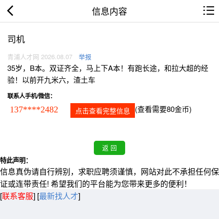
信息内容
司机
青浦人才网 2026.08.07
举报
35岁，B本。双证齐全，马上下A本！有跑长途，和拉大超的经
验！以前开九米六，渣土车
联系人手机/微信：
(查看需要80金币)
137****2482
点击查看完整信息
特此声明：
信息真伪请自行辨别，求职应聘须谨慎，网站对此不承担任何保
证或连带责任! 希望我们的平台能为您带来更多的便利！
[
联系客服
]
[
最新找人才
]