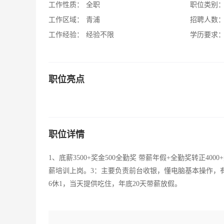
工作性质：
全职
职位类别
工作区域：
青浦
招聘人数
工作经验：
经验不限
学历要求
职位亮点
职位详情
1、底薪3500+奖金500全勤奖 带薪年假+全勤奖转正4
薪培训上岗。3：主要负责前台收银，懂电脑基本操作，
6休1，当天提供吃住，年底20天带薪放假。