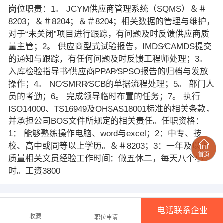
岗位职责：1。 JCYM供应商管理系统（SQMS）＆＃
8203；＆＃8204；＆＃8204；相关数据的管理与维护，
对于“未关闭”项目进行跟踪，有问题及时反馈供应商质
量主管；2。 供应商型式试验报告，IMDS∕CAMDS提交
的通知与跟踪，有任何问题及时反馈工程师处理；3。
入库检验指导书∕供应商PPAP∕SPSO报告的归档与发放
操作；4。 NC∕SMRR∕SCB的单据流程处理；5。 部门人
员的考勤；6。 完成领导临时布置的任务；7。 执行
ISO14000、TS16949及OHSAS18001标准的相关条款，
并承担公司BOS文件所规定的相关责任。任职资格：
1： 能够熟练操作电脑、word与excel；2：中专、技
校、高中或同等以上学历。＆＃8203；3：一年及以上
质量相关文员经验工作时间：做五休二，每天八个小
时。工资3800
公司信息
电话联系企业
收藏
职位申请